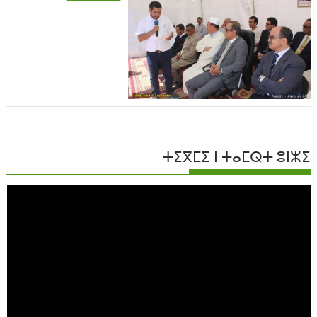
ⵜⵉⴳⵎⵉ ⵏ ⵜⴰⵎⵕⵜ ⵓⵏⵣⵉ
مشغل
الفيديو