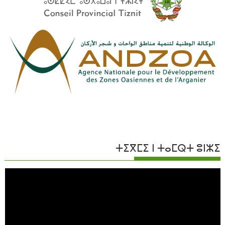
ⵜⵉⴳⵎⵉ ⵏ ⵜⴰⵎⵕⵜ ⵓⵏⵣⵉ
مشغل
الفيديو