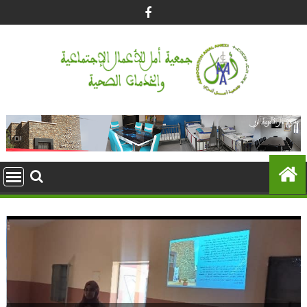
Ski
t
conten